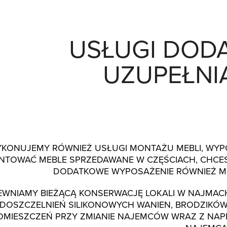
USŁUGI DODA
UZUPEŁNI
KONUJEMY RÓWNIEŻ USŁUGI MONTAŻU MEBLI, WYPOSA
TOWAĆ MEBLE SPRZEDAWANE W CZĘŚCIACH, CHCESZ
DODATKOWE WYPOSAŻENIE RÓWNIEŻ M
EWNIAMY BIEŻĄCĄ KONSERWACJĘ LOKALI W NAJMAC
DOSZCZELNIEŃ SILIKONOWYCH WANIEN, BRODZIKÓW)
OMIESZCZEŃ PRZY ZMIANIE NAJEMCÓW WRAZ Z NAP