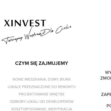
CZYM SIĘ ZAJMUJEMY
WY
ZMON
NOWE MIESZKANIA, DOMY, BIURA
LOKALE PRZEZNACZONE DO REMONTU
ZAP
PROJEKTOWANIE WNĘTRZ
ODBIORY LOKALI OD DEWELOPERÓW
P
KOSZTORYSOWANIE, WERYFIKACJA