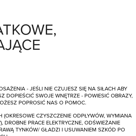
TKOWE, 
AJĄCE
ŻENIA - JEŚLI NIE CZUJESZ SIĘ NA SIŁACH ABY
 DOPIEŚCIĆ SWOJE WNĘTRZE - POWIESIĆ OBRAZY,
OŻESZ POPROSIĆ NAS O POMOC.
H (OKRESOWE CZYSZCZENIE ODPŁYWÓW, WYMIANA
, DROBNE PRACE ELEKTRYCZNE, ODŚWIEŻANIE
RAWĄ TYNKÓW/ GŁADZI I USUWANIEM SZKÓD PO