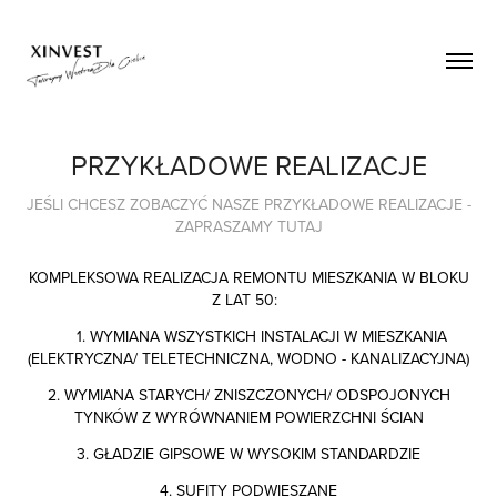
PRZYKŁADOWE REALIZACJE
JEŚLI CHCESZ ZOBACZYĆ NASZE PRZYKŁADOWE REALIZACJE -
ZAPRASZAMY TUTAJ
KOMPLEKSOWA REALIZACJA REMONTU MIESZKANIA W BLOKU
Z LAT 50:
1. WYMIANA WSZYSTKICH INSTALACJI W MIESZKANIA
(ELEKTRYCZNA/ TELETECHNICZNA, WODNO - KANALIZACYJNA)
2. WYMIANA STARYCH/ ZNISZCZONYCH/ ODSPOJONYCH
TYNKÓW Z WYRÓWNANIEM POWIERZCHNI ŚCIAN
3. GŁADZIE GIPSOWE W WYSOKIM STANDARDZIE
4. SUFITY PODWIESZANE