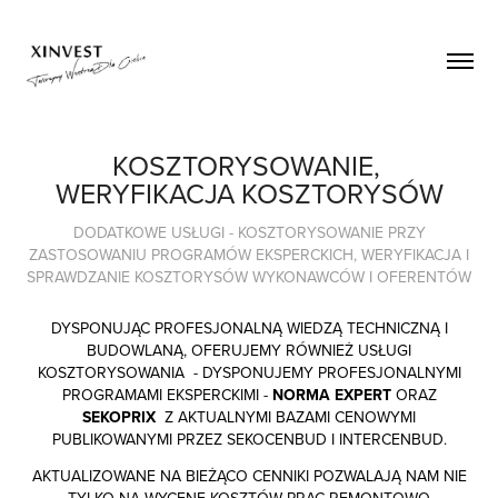
KOSZTORYSOWANIE, 
WERYFIKACJA KOSZTORYSÓW
DODATKOWE USŁUGI - KOSZTORYSOWANIE PRZY
ZASTOSOWANIU PROGRAMÓW EKSPERCKICH, WERYFIKACJA I
SPRAWDZANIE KOSZTORYSÓW WYKONAWCÓW I OFERENTÓW
DYSPONUJĄC PROFESJONALNĄ WIEDZĄ TECHNICZNĄ I
BUDOWLANĄ, OFERUJEMY RÓWNIEŻ USŁUGI
KOSZTORYSOWANIA - DYSPONUJEMY PROFESJONALNYMI
PROGRAMAMI EKSPERCKIMI -
NORMA EXPERT
ORAZ
SEKOPRIX
Z AKTUALNYMI BAZAMI CENOWYMI
PUBLIKOWANYMI PRZEZ SEKOCENBUD I INTERCENBUD.
AKTUALIZOWANE NA BIEŻĄCO CENNIKI POZWALAJĄ NAM NIE
TYLKO NA WYCENĘ KOSZTÓW PRAC REMONTOWO